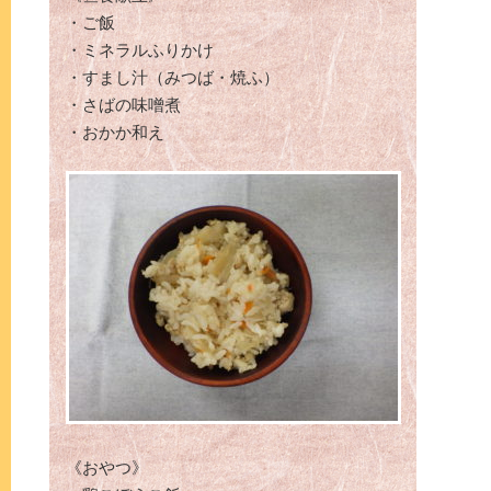
・ご飯
・ミネラルふりかけ
・すまし汁（みつば・焼ふ）
・さばの味噌煮
・おかか和え
《おやつ》