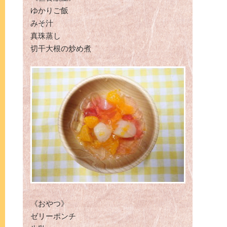
ゆかりご飯
みそ汁
真珠蒸し
切干大根の炒め煮
《おやつ》
ゼリーポンチ