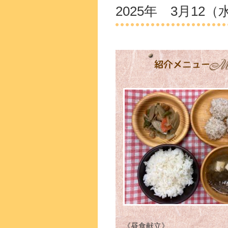
2025年 3月12（
《昼食献立》