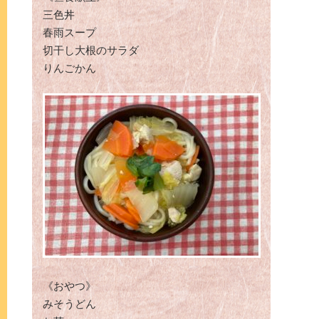
三色丼
春雨スープ
切干し大根のサラダ
りんごかん
《おやつ》
みそうどん