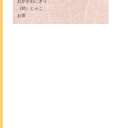
おかかおにぎり
（幼）じゃこ
お茶