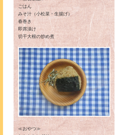
ごはん
みそ汁（小松菜・生揚げ）
春巻き
即席漬け
切干大根の炒め煮
≪おやつ≫